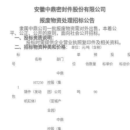
安徽中鼎密封件股份有限公司
报废物资处理招标公告
隶属中鼎公司一批报废物资需对外出售，本着公
平、公正、公开的原则，面向社会公开招标。
一、投标资质说明：
投
标时需提供企业营业执照复印件及相关资料。
二、招标物资种类和价格
：
单位：元
/吨（含税）
标
单
预
投
名称
部门
号
位
估数量
标单价
标总价
中鼎
HT250
控股（集
1
铸件（发动
团）公司
吨
90
包
机缸体）
（宣城产
业园）
中鼎
控股（集