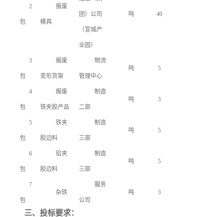
2
报废
团）公司
吨
40
包
模具
（宣城产
业园）
3
报废
物流
吨
5
包
变形货架
管理中心
4
报废
制造
吨
3
包
铁夹胶产品
二部
5
铁夹
制造
吨
5
包
胶边料
三部
6
铝夹
制造
吨
5
包
胶边料
三部
7
服务
杂铁
吨
3
包
公司
三、投标要求：