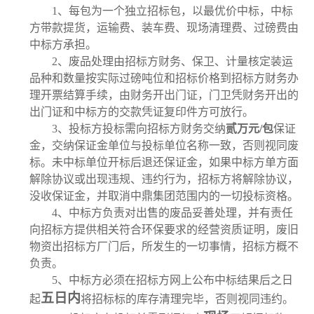
1、
每包为一个独立招标包，以最优价中标，中标
方带款提货，运输费、装车费、现场清理费、过磅费由
中标方承担。
2
、
废品处理由招标方财务、保卫、计量核定装运
品种和数量按实际过磅吨位和招标价格到招标方财务办
理开票结算手续，由财务开出门证，门卫凭财务开出的
出门证和中标方的交款凭证复印件方可放行。
3
、
投标方投标需向招标方财务交纳
贰
万元
/包
保证
金，交纳保证金单位与投标单位名称一致，否则视同废
标。未中标单位开标后退还保证金，如果中标方单方面
解除协议或出现违规、违约行为，招标方将解除协议，
没收保证金，并取消中鼎集团范围内的一切投标资格。
4、
中标方负责对出售的废品妥善处理，并有责任
向招标方提供相关符合环保要求的经营资质证明，废旧
物资出招标方厂门后，所发生的一切事情，招标方概不
负责。
5
、
中标方必须在招标方网上公布中标结果后之日
五日内
起
将招标标的库存清理完毕，否则视同违约。