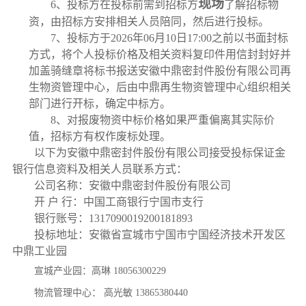
现场
6
、
投标方在投标前需到招标方
了解招标物
资，由招标方安排相关人员陪同，然后进行投标。
7
、
投标方于
202
6
年
06
月
10
日
17
:00之前以书面封标
方式，将个人投标价格及相关资料复印件用信封封好并
加盖骑缝章将标书报送安徽中鼎密封件股份有限公司
再
生物资管理中心
，
后
由中鼎
再生物资管理中心
组织相关
部门进行开标，确定中标方。
8
、
对报废物资中标价格如果严重偏离其实际价
值，招标方有权作废标处理。
以下为安徽中鼎密封件股份有限公司接受投标保证金
银行信息资料及相关人员联系方式：
公司名称：安徽中鼎密封件股份有限公司
开
户
行：中国工商银行宁国市支行
银行账号：
1317090019200181893
投标地址：安徽省宣城市宁国市宁国经济技术开发区
中鼎工业园
宣城产业园：高琳
18056300229
物流管理中心：
高光敏
13865380440